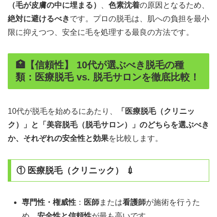
（毛が皮膚の中に埋まる）
、
色素沈着
の原因となるため、
絶対に避けるべき
です。プロの脱毛は、肌への負担を最小
限に抑えつつ、安全に毛を処理する最良の方法です。
🏥【信頼性】 10代が選ぶべき脱毛の種
類：医療脱毛 vs. 脱毛サロンを徹底比較！
10代が脱毛を始めるにあたり、
「医療脱毛（クリニッ
ク）」と「美容脱毛（脱毛サロン）」のどちらを選ぶべき
か、それぞれの安全性と効果
を比較します。
① 医療脱毛（クリニック） 💉
専門性・権威性
：
医師
または
看護師
が施術を行うた
め、
安全性と信頼性
が最も高いです。