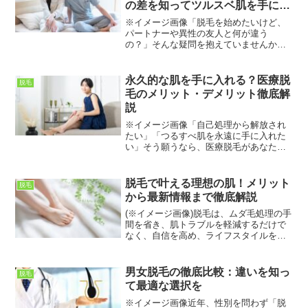
の差を知ってツルスベ肌を手に入
れよう✨
※イメージ画像「脱毛を始めたいけど、
パートナーや異性の友人と何が違う
の？」そんな疑問を抱えていませんか？
実は、男性と女性ではホルモンバランス
や毛の構造が大きく異なるため、脱毛の
アプローチ方法も全く別物なんです。✨
永久的な肌を手に入れる？医療脱
脱毛
この記事では、毛質の違いから...
毛のメリット・デメリット徹底解
説
※イメージ画像「自己処理から解放され
たい」「つるすべ肌を永遠に手に入れた
い」そう願うなら、医療脱毛があなたの
悩みを解決するかもしれません。エステ
脱毛よりも高い効果が期待できる医療脱
毛ですが、費用や痛みなど気になる点も
脱毛で叶える理想の肌！メリット
脱毛
多いはず。この記事では、...
から最新情報まで徹底解説
(※イメージ画像)脱毛は、ムダ毛処理の手
間を省き、肌トラブルを軽減するだけで
なく、自信を高め、ライフスタイルを向
上させる効果も期待できます。しかし、
「脱毛って本当に良いの？」「どんなメ
リットがあるの？」といった疑問を持つ
男女脱毛の徹底比較：違いを知っ
脱毛
方もいるでしょう。こ...
て最適な選択を
※イメージ画像近年、性別を問わず「脱