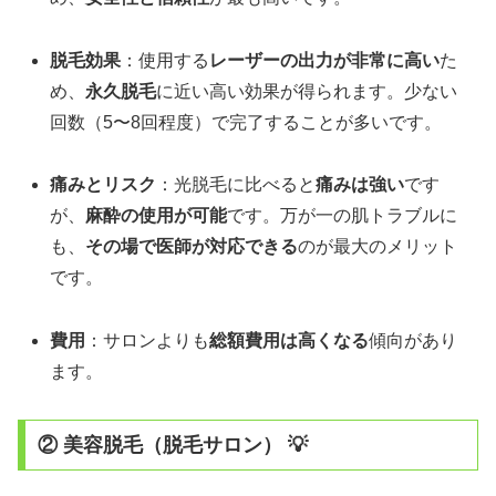
脱毛効果
：使用する
レーザーの出力が非常に高い
た
め、
永久脱毛
に近い高い効果が得られます。少ない
回数（5〜8回程度）で完了することが多いです。
痛みとリスク
：光脱毛に比べると
痛みは強い
です
が、
麻酔の使用が可能
です。万が一の肌トラブルに
も、
その場で医師が対応できる
のが最大のメリット
です。
費用
：サロンよりも
総額費用は高くなる
傾向があり
ます。
② 美容脱毛（脱毛サロン） 💡