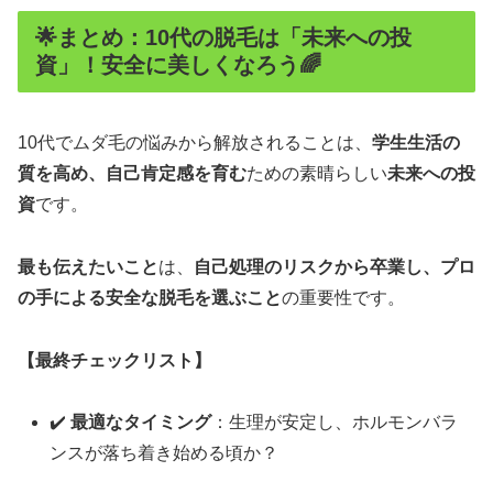
🌟まとめ：10代の脱毛は「未来への投
資」！安全に美しくなろう🌈
10代でムダ毛の悩みから解放されることは、
学生生活の
質を高め、自己肯定感を育む
ための素晴らしい
未来への投
資
です。
最も伝えたいこと
は、
自己処理のリスクから卒業し、プロ
の手による安全な脱毛を選ぶこと
の重要性です。
【最終チェックリスト】
✔️
最適なタイミング
：生理が安定し、ホルモンバラ
ンスが落ち着き始める頃か？