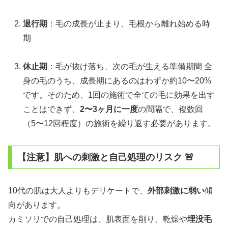
退行期
：毛の成長が止まり、毛根から離れ始める時
期
休止期
：毛が抜け落ち、次の毛が生える準備期間 全
身の毛のうち、成長期にあるのはわずか約10〜20%
です。そのため、1回の施術で全ての毛に効果を出す
ことはできず、
2〜3ヶ月に一度
の間隔で、複数回
（5〜12回程度）の施術を繰り返す必要があります。
【注意】肌への刺激と自己処理のリスク 🚨
10代の肌は大人よりもデリケートで、
外部刺激に弱い
傾
向があります。
カミソリでの自己処理は、肌表面を削り、乾燥や
埋没毛