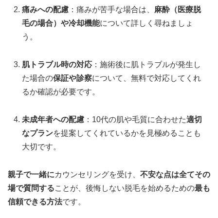
痛みへの配慮
：痛みが苦手な場合は、
麻酔（医療脱
毛の場合）や冷却機能
について詳しく尋ねましょ
う。
肌トラブル時の対応
：施術後に肌トラブルが発生し
た場合の
保証や診察
について、無料で対応してくれ
るか確認が必要です。
未成年者への配慮
：10代の肌や毛質に合わせた
適切
なプラン
を提案してくれているかを見極めることも
大切です。
親子で一緒に
カウンセリングを受け、
不安な点は全てその
場で質問する
ことが、後悔しない脱毛を始めるための
最も
信頼できる方法
です。