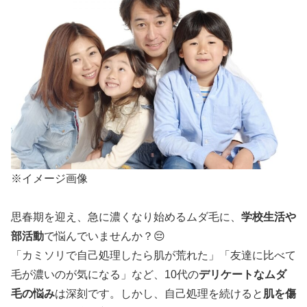
※イメージ画像
思春期を迎え、急に濃くなり始めるムダ毛に、
学校生活や
部活動
で悩んでいませんか？😔
「カミソリで自己処理したら肌が荒れた」「友達に比べて
毛が濃いのが気になる」など、10代の
デリケートなムダ
毛の悩み
は深刻です。しかし、自己処理を続けると
肌を傷