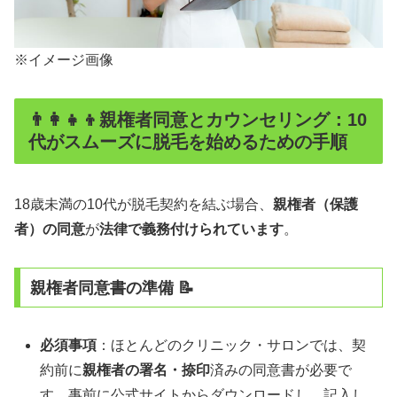
※イメージ画像
👨‍👩‍👧‍👦親権者同意とカウンセリング：10
代がスムーズに脱毛を始めるための手順
18歳未満の10代が脱毛契約を結ぶ場合、
親権者（保護
者）の同意
が
法律で義務付けられています
。
親権者同意書の準備 📝
必須事項
：ほとんどのクリニック・サロンでは、契
約前に
親権者の署名・捺印
済みの同意書が必要で
す。事前に公式サイトからダウンロードし、記入し