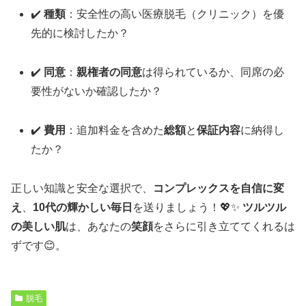
✔️
種類
：安全性の高い医療脱毛（クリニック）を優
先的に検討したか？
✔️
同意
：
親権者の同意
は得られているか、同席の必
要性がないか確認したか？
✔️
費用
：追加料金を含めた
総額
と
保証内容
に納得し
たか？
正しい知識と安全な選択で、
コンプレックスを自信に変
え
、
10代の輝かしい毎日
を送りましょう！💖✨
ツルツル
の美しい肌
は、あなたの
笑顔
をさらに引き立ててくれるは
ずです😊。
脱毛