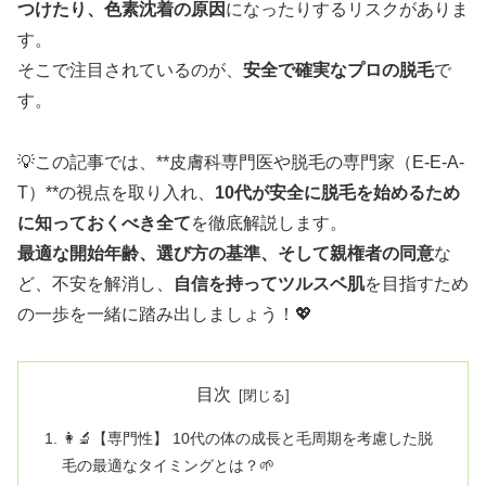
つけたり、色素沈着の原因
になったりするリスクがありま
す。
そこで注目されているのが、
安全で確実なプロの脱毛
で
す。
💡この記事では、**皮膚科専門医や脱毛の専門家（E-E-A-
T）**の視点を取り入れ、
10代が安全に脱毛を始めるため
に知っておくべき全て
を徹底解説します。
最適な開始年齢、選び方の基準、そして親権者の同意
な
ど、不安を解消し、
自信を持ってツルスベ肌
を目指すため
の一歩を一緒に踏み出しましょう！💖
目次
👩‍🔬【専門性】 10代の体の成長と毛周期を考慮した脱
毛の最適なタイミングとは？🌱