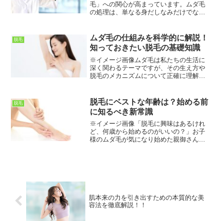
毛」への関心が高まっています。ムダ毛
の処理は、単なる身だしなみだけでな
く、肌トラブルの軽減や清潔感の向上、
そして何よりも自分自身の自信に繋がる
大切なケアと認識され始めています。し
ムダ毛の仕組みを科学的に解説！
脱毛
かし、男性と女性では、体毛...
知っておきたい脱毛の基礎知識
※イメージ画像ムダ毛は私たちの生活に
深く関わるテーマですが、その生え方や
脱毛のメカニズムについて正確に理解し
ている人は意外と少ないかもしれませ
ん。エステやクリニックで脱毛を受ける
方も、ご自宅でセルフケアをする方も、
脱毛にベストな年齢は？始める前
脱毛
その効果を最大限に引き出す...
に知るべき新常識
※イメージ画像「脱毛に興味はあるけれ
ど、何歳から始めるのがいいの？」お子
様のムダ毛が気になり始めた親御さんか
ら、将来に備えたい若者、介護に備える
シニア世代まで、脱毛の「始めどき」に
ついて悩む声は少なくありません。かつ
ては「脱毛は大人になって...
肌本来の力を引き出すための本質的な美
容法を徹底解説！！