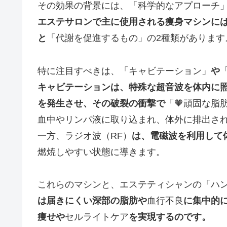
その効果の背景には、「科学的なアプローチ
エステサロンで主に使用される痩身マシンに
と
「代謝を促進するもの」の2種類があります
特に注目すべきは、「キャビテーション」
や
キャビテーションは、特殊な超音波を体内に
を発生させ、その破裂の衝撃で
「🧡頑固な脂
血中やリンパ液に取り込まれ、体外に排出さ
一方、ラジオ波（RF）
は、電磁波を利用して
燃焼しやすい状態に導きます。
これらのマシンと、エステティシャンの「ハ
は届きにくい深部の脂肪や
血行不良
に集中的
痩せや
セルライトケア
を実現するのです。