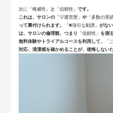
次に「権威性」
と
「信頼性」
です。
これは、サロンの
「💡運営歴」
や
「多数の実
って裏付けられます。
「❌強引な勧誘」
がない
は、サロンの倫理観、つまり
「信頼性」
を測
無料体験やトライアルコースを利用して、
「
対応、清潔感を確かめることが、後悔しない