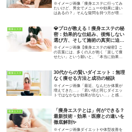
※イメージ画像「痩身エステに行ってみ
たいけど、男女でメニューや効果に違い
はあるの？」そんな疑問を持つ方が増え
ています。かつては女性専用のイメージ
が強かったエステですが、現在は「メン
ズエステ」も一般化し、カップルや夫婦
💎プロが教える！痩身エステの秘
痩身エステ
で通うケースも珍しくあり...
密：効果的な仕組み、後悔しない
選び方、そして施術の真実に迫る
徹底解説✨
※イメージ画像【痩身エステの秘密】こ
の言葉には、多くの人が抱く「楽して痩
せたい」という願いと、「本当に効果が
あるの？」という疑問が詰まっていま
す。自己流ダイエットで挫折を経験した
り、なかなか落ちない「セルライト」や
30代からの賢いダイエット：無理
痩身エステ
「部分痩せ」の悩みを抱えて...
なく痩せる方法と成功の秘訣
※イメージ画像「最近、なんだか体重が
増えてきた…」「若い頃と同じダイエッ
トではなかなか効果が出ない…」と感じ
ていませんか？30代からのダイエット
は、無理な食事制限や激しい運動だけで
は長続きしません。大切なのは、自分の
「痩身エステとは」何ができる？
痩身エステ
体と生活習慣を理解し、賢...
最新技術・効果・医療との違いを
徹底解剖✨
※イメージ画像ダイエットや体型改善を