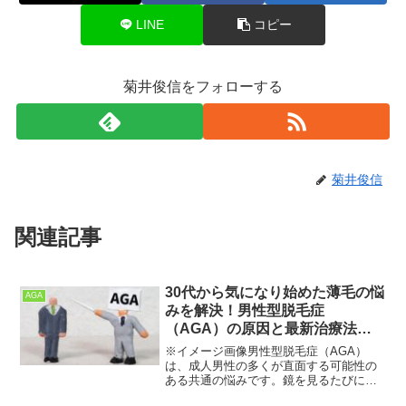
LINE
コピー
菊井俊信をフォローする
菊井俊信
関連記事
30代から気になり始めた薄毛の悩
AGA
みを解決！男性型脱毛症
（AGA）の原因と最新治療法を
徹底解説！💡
※イメージ画像男性型脱毛症（AGA）
は、成人男性の多くが直面する可能性の
ある共通の悩みです。鏡を見るたびに生
え際の後退や頭頂部の薄毛が気になり、