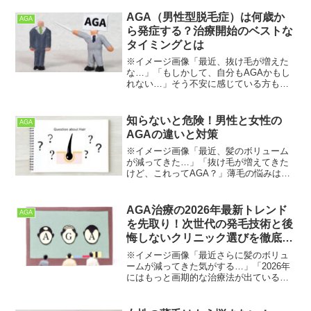
「このまま髪の毛がなくなってしまうの
ではないか…」と不安を感じている方も
AGA（男性型脱毛症）は何歳か
AGA
いるでしょう。しかし、現...
ら発症する？治療開始のベストな
タイミングとは
※イメージ画像「最近、抜け毛が増えた
な…」「もしかして、自分もAGAかもし
れない…」そう不安に感じている方もい
るのではないでしょうか。AGA（男性型
脱毛症）は、男性なら誰もがなりうる可
能性のある病気です。薄毛や抜け毛が気
知らないと危険！男性と女性の
AGA
になり始めると、「ま...
AGAの違いと対策
※イメージ画像「最近、髪のボリューム
が減ってきた…」「抜け毛が増えてきた
けど、これってAGA？」薄毛の悩みは男
性特有のものだと思われがちですが、実
は女性もAGA（女性型脱毛症、FAGA）
に悩む方が少なくありません。しかし、
AGA治療の2026年最新トレンド
AGA
男性と女性のAGA...
を先取り！次世代の発毛技術と後
悔しないクリニック選びを徹底解
説✨
※イメージ画像「最近さらに髪のボリュ
ームが減ってきた気がする…」「2026年
にはもっと画期的な治療法が出ているの
かな？💦」と、未来の自分の髪に不安を
感じていませんか？AGA（男性型脱毛
症）の治療分野は、今まさに破壊的な進