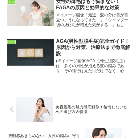
女性の薄毛はもう悩まない！
AGA
化を遂げています！こ...
FAGAの原因と効果的な対策
※イメージ画像「最近、髪の分け目が目
立つようになってきた…」「シャンプー
後の抜け毛が増えた気がする…」もしあ
なたがそのような悩みを抱えているな
ら、それは女性の薄毛、**FAGA（女性型
脱毛症）**かもしれません。AGAは男性
AGA(男性型脱毛症)完全ガイド！
AGA
特有のものだと思...
原因から対策、治療法まで徹底解
説
(※イメージ画像)AGA（男性型脱毛症）
は、多くの男性が抱える髪の悩みであ
り、その進行は見た目だけでなく、心理
的な負担も大きくします。しかし、AGA
は決して「治らない」病気ではありませ
ん。適切な知識と対策を持つことで、進
行を遅らせ、改善する...
美容脱毛の魅力徹底解剖！後悔しないた
めの選び方＆特徴
透明感あきらめない！女性の悩みに寄り